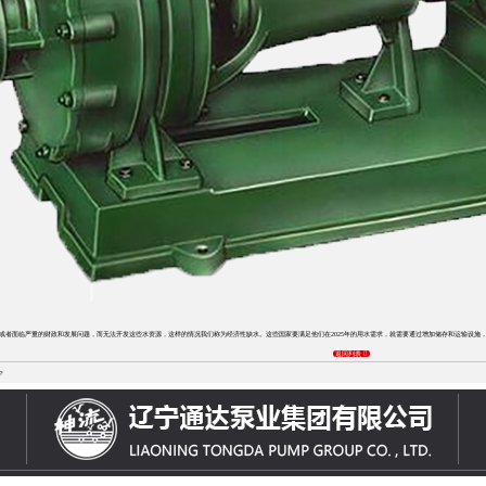
面临严重的财政和发展问题，而无法开发这些水资源，这样的情况我们称为经济性缺水。这些国家要满足他们在2025年的用水需求，就需要通过增加储存和运输设施，使水
返回列表

？